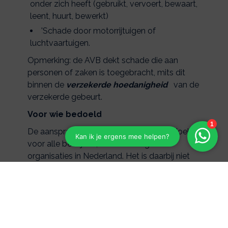
onder zich heeft (gebruikt, vervoert, bewaart,
leent, huurt, bewerkt)
'Schade door motorrijtuigen of
luchtvaartuigen.
Opmerking: de AVB dekt schade die aan
personen of zaken is toegebracht, mits dit
binnen de
verzekerde hoedanigheid
van de
verzekerde gebeurt.
Voor wie bedoeld
De aansprakelijkheids verzekering is bedoeld
voor alle bedrijven, ondernemingen en
organisaties in Nederland. Het is daarbij niet
van belang welke rechtsvorm het bedrijf
heeft.
Zomaar een voorbeeld
Reiswinkel 'Break a leg' heeft een open dag
geregeld. Zij heeft hiertoe een zaal gehuurd