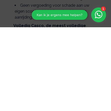
Geen vergoeding voor schade aan uw
eigen scootmobiel, bijvoorbeeld na een
aanrijding.
Volledig Casco, de meest volledige
dekking!
Vergoedt schade die u aan
anderen/andermans spullen toebrengt.
Vergoedt diefstal en brand.
Uitbreidbaar met 1 jaar Aanschaf-
waardegarantie bij total loss of diefstal.
Vergoedt schade aan uw eigen
scootmobiel, bijvoorbeeld na een aanrijding.