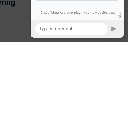
ring
éd advies!