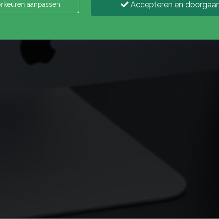
Accepteren en doorgaa
rkeuren aanpassen