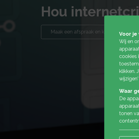
Hou internetcr
Maak een afspraak en kom langs
Voor je 
Wij en o
apparaat
cookies 
toestemm
klikken.
wijzigen'
Waar ge
De appar
apparaat
tonen va
contentm