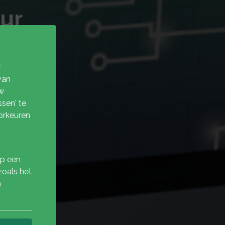
eur
w
van
w
sen' te
orkeuren
op een
zoals het
n