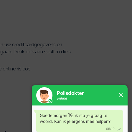
 van uw creditcardgegevens en
gaan. Denk ook aan spullen die u
nline risico’s.