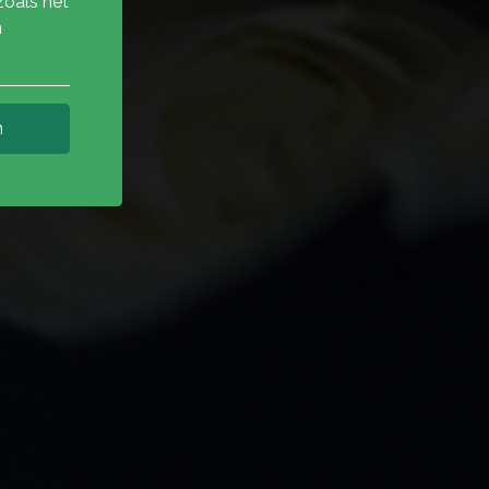
zoals het
n
n