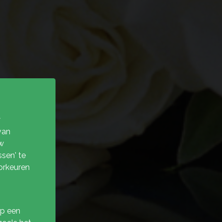
w
van
w
sen' te
orkeuren
op een