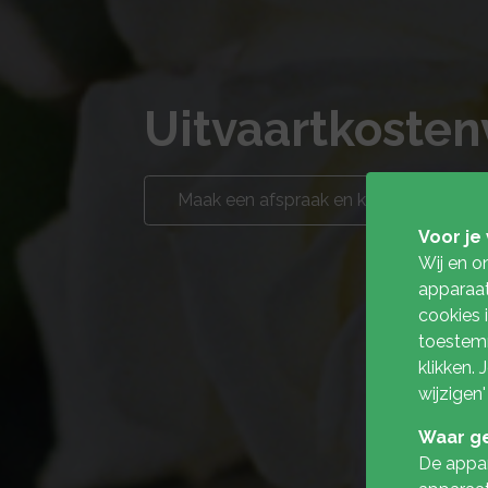
Uitvaartkosten
Maak een afspraak en kom langs
Voor je 
Wij en o
apparaat
cookies 
toestemm
klikken.
wijzigen'
Waar ge
De appar