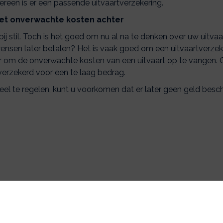
reen is er een passende uitvaartverzekering.
et onverwachte kosten achter
k bij stil. Toch is het goed om nu al na te denken over uw uitv
en later betalen? Het is vaak goed om een uitvaartverzekerin
r om de onverwachte kosten van een uitvaart op te vangen. O
verzekerd voor een te laag bedrag.
eel te regelen, kunt u voorkomen dat er later geen geld beschi
emene informatie over deze verzeke