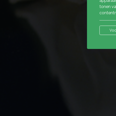
apparaat
tonen va
contentm
Voo